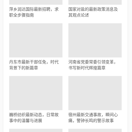
萍乡润达国际最新招聘，求
国家对盐的最新政策消息及
职全步骤指南
其观点论述
丹东市最新干部任免，时代
河南省党委常委引领变革，
背景下的新篇章
书写新时代辉煌篇章
巍桥纺织最新动态，日常故
宿州最新交通事故，瞬间心
事中的温馨与进展
痛，警钟长鸣的警示故事