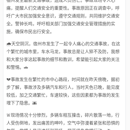
宿州发生最新交通事故，造成人员伤亡。事故现场令人心
痛，提醒人们交通安全的重要性。事故原因正在调查中，呼
吁广大市民加强安全意识，遵守交通规则，共同维护交通安
全。警钟长鸣，呼吁相关部门加强交通安全管理措施的实
施，确保市民出行安全。
🌧️天空阴沉，宿州市发生了一起令人痛心的交通事故，在这
个繁忙的城市里，车水马龙，事故总是让人猝不及防，我想
和大家分享这起事故的细节和教训，希望能引起大家的关注
和警惕。🚗
💔事故发生在繁忙的市中心路段，时间就在昨天傍晚，据初
步了解，事故涉及多辆汽车和行人，当时天色已晚，能见度
较低，加之交通繁忙，车速较快，这些因素都为事故的发生
埋下了隐患。🌆
🚨现场情况十分惨烈，多辆车相互撞击，碎片散落一地，行
人受伤倒地，发出痛苦的呻吟，空气中弥漫着紧张和恐惧的