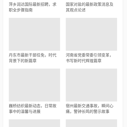
萍乡润达国际最新招聘，求
国家对盐的最新政策消息及
职全步骤指南
其观点论述
丹东市最新干部任免，时代
河南省党委常委引领变革，
背景下的新篇章
书写新时代辉煌篇章
巍桥纺织最新动态，日常故
宿州最新交通事故，瞬间心
事中的温馨与进展
痛，警钟长鸣的警示故事