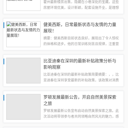
霍州最新楼房出售，隐藏在小巷深处的宝藏。这些
房屋环境优美，设计新颖，配套设施齐全，是理想
的居住环境。无论是自住还是投资，都是明智之
选。有意购买者不妨深入探索，发现这一隐藏宝
健美西斯，日常最新状态与友情的力量
藏。摘要字数控制在100-200字之间。亲爱...
展现！
摘要：健美西斯目前状态良好，展现出了令人惊叹
的体格和进步。他的日常训练刻苦且规律，注重营
养摄入。最新状态显示他在健身领域取得了显著成
就。他与同伴之间的友情力量也是他持续进步的重
比亚迪秦在深圳的最新补贴政策分析与
要因素之一。他们共同鼓励、支持彼此，共同...
影响观察
比亚迪秦在深圳的最新补贴政策简要摘要：，，比
亚迪秦在深圳享受最新的补贴政策，该政策对消费
者购买秦系列电动车型产生积极影响。新补贴政策
降低了购车成本，提高了消费者购买积极性，促进
罗顿发展最新公告，开启自然美景探索
了比亚迪秦在深圳地区的销售增长。该政策还...
之旅
罗顿发展最新公告宣布启动自然美景探索之旅。此
次活动将带领参与者共同领略自然风光的魅力，感
受大自然的独特韵味。这是一次与自然亲密接触的