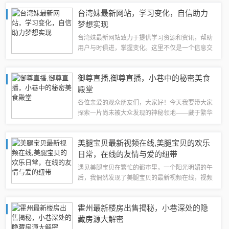
要突破，为痛风患者带来了希望。这一进展将为患
台湾妹最新网站，学习变化，自信助力
者们提供更有效的治疗方法，助力患者战胜痛...
梦想实现
台湾妹最新网站致力于提供学习资源和资讯，帮助
用户与时俱进，掌握变化。这里不仅是一个信息交
流平台，更是培养自信心和实现梦想的舞台。通过
学习和交流，人们可以不断提升自我，实现个人成
御尊直播,御尊直播，小巷中的秘密美食
长和梦想成就。台湾妹最新网站成为连接知识...
殿堂
各位亲爱的观众朋友们，大家好！今天我要带大家
探索一片尚未被大众发现的神秘领地——藏于繁华
都市小巷中的“御尊直播”特色小店，这里，美食、
独特的氛围与直播的完美结合，将带给你一次难忘
美腿宝贝最新视频在线,美腿宝贝的欢乐
的体验。随着城市的繁华喧嚣，我们常常在...
日常，在线的友情与爱的纽带
遇见美腿宝贝在繁忙的都市里，一个阳光明媚的午
后，我偶然发现了美腿宝贝的最新视频在线，视频
中的主角，一个活泼可爱的小女孩，被大家亲切地
称为“美腿宝贝”，她笑容满面，灵动活泼，一双修
霍州最新楼房出售揭秘，小巷深处的隐
长的美腿在镜头前跳跃，仿佛带着无尽的活...
藏房源大解密