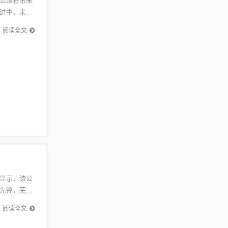
公路将带来
进中，未来
交通状
阅读全文
显示，该公
先锋，芜湖
赖。详情
阅读全文