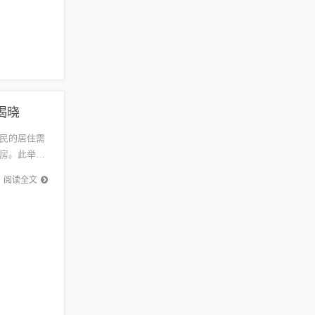
揭晓
民的居住需
房。此举有
了更多选
阅读全文