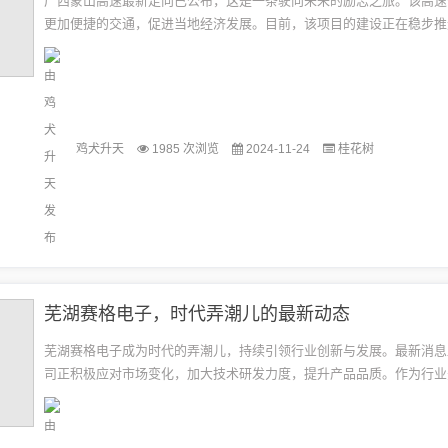
广西蒙山高速最新走向已公布，这是一条驶向未来的励志之旅。该高速
更加便捷的交通，促进当地经济发展。目前，该项目的建设正在稳步推
将为当地人民带来更加美好的生活。这条高速公路的建设将极大地改善
况，...
鸡犬升天
1985 次浏览
2024-11-24
桂花树
芜湖赛格电子，时代弄潮儿的最新动态
芜湖赛格电子成为时代的弄潮儿，持续引领行业创新与发展。最新消息
司正积极应对市场变化，加大技术研发力度，提升产品品质。作为行业
赛格电子不断追求卓越，以高效的生产能力和优质的服务赢得客户的信
待...