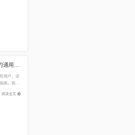
最新么哥拉呱直播观看指南，从初学者到进阶用户的通用指南
阶用户，详
指南，观众
哥拉呱直
阅读全文