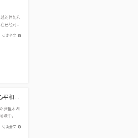
卓越的性能和
现在已经可以
最新...
阅读全文
赛里木湖网最新公示，探索自然美景之旅，寻求内心平和宁静的旅程
略赛里木湖
荡漾中，感
在旅途中
阅读全文