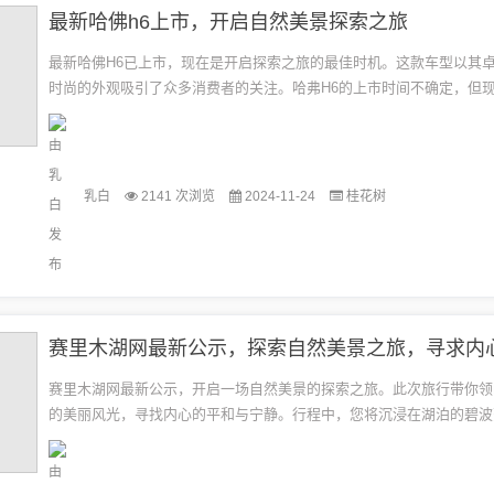
最新哈佛h6上市，开启自然美景探索之旅
最新哈佛H6已上市，现在是开启探索之旅的最佳时机。这款车型以其
时尚的外观吸引了众多消费者的关注。哈弗H6的上市时间不确定，但
体验这款车的卓越性能，开启一段自然美景的探索之旅。本文目录导读：
乳白
2141 次浏览
2024-11-24
桂花树
赛里木湖网最新公示，开启一场自然美景的探索之旅。此次旅行带你领
的美丽风光，寻找内心的平和与宁静。行程中，您将沉浸在湖泊的碧波
受大自然的魅力，体验宁静与和谐的氛围。这是一次难忘的旅程，让您
放...