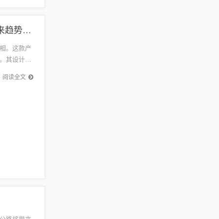
未来高科技产品引领生活革新，最新科技新闻及未来趋势解析
相。这款产
。其设计理
技的发展
阅读全文