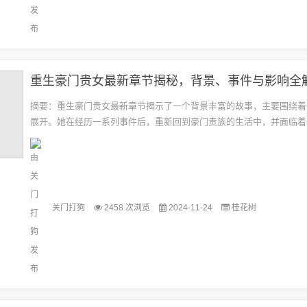
重生豪门贵女最新章节揭秘，背景、事件与影响全
摘要：重生豪门贵女最新章节揭示了一个背景丰富的故事，主要围绕着
展开。她在经历一系列事件后，重新回到豪门贵族的生活中，并面临着
机遇。这些事件不仅影响了她的命运，也影响了周围人的生活和情感。
看...
关门打狗
2458 次浏览
2024-11-24
桂花树