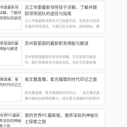
通规则，共同维护交通安全。警钟长鸣，呼吁相关
沅江市委最新领导班子详解，了解并跟
部门加强交通安全管理措施的实施，确保市民...
踪领导团队的途径与指南
沅江市委最新领导班子已组建完成，包括多位经验
丰富的领导成员。可通过官方新闻、政府网站、媒
体报道等途径了解领导团队成员的背景、职责等信
息。为了跟踪领导团队，可以关注官方媒体、参加
苏州管爱国的最新职务揭秘与解读
政府公开活动、查阅相关报告和文件等方式，...
苏州管爱国最新职务尚未明确，正在探索与解读
中。我们将继续关注相关动态，及时为您更新报
道。本文目录导读：要点一：苏州管爱国的背景与
成就要点二：苏州管爱国的最新职务要点三：管爱
侯文雅直播，星光璀璨的时代印记之旅
国在最新职务上的挑战与机遇尊敬的读者朋友
们，...
侯文雅直播：星光璀璨的时代印记，，侯文雅在直
播中展现出独特的魅力，成为星光璀璨时代的新印
记。她的直播内容丰富多彩，吸引了众多粉丝的关
注。在这个时代，侯文雅通过直播展现了自己的才
我的世界PC最新版，巷弄深处的神秘乐
华和魅力，成为了年轻一代的偶像和榜样。她...
土探索之旅