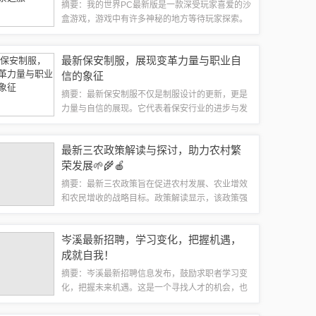
摘要：我的世界PC最新版是一款深受玩家喜爱的沙
盒游戏，游戏中有许多神秘的地方等待玩家探索。
巷弄深处的神秘乐土是游戏中的一大亮点，给玩家
带来无尽的惊喜和乐趣。玩家可以在这里自由建造
最新保安制服，展现变革力量与职业自
和冒险，享受游戏的独特魅力。在这个充满...
信的象征
摘要：最新保安制服不仅是制服设计的更新，更是
力量与自信的展现。它代表着保安行业的进步与发
展，体现了保安人员的专业素质和形象。新制服的
设计注重细节，彰显出保安人员的威严和责任感，
最新三农政策解读与探讨，助力农村繁
同时也传递出对职业的自信和荣誉感。这种自...
荣发展🌱🌾🍎
摘要：最新三农政策旨在促进农村发展、农业增效
和农民增收的战略目标。政策解读显示，该政策强
调加强农村基础设施建设、推动农业现代化、优化
农业产业结构、提高农民收入等关键措施。这些政
岑溪最新招聘，学习变化，把握机遇，
策将有助于激发农村经济发展活力，提高农业...
成就自我！
摘要：岑溪最新招聘信息发布，鼓励求职者学习变
化，把握未来机遇。这是一个寻找人才的机会，也
是求职者成就自我、提升技能的平台。通过参与招